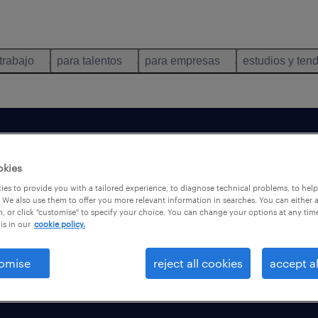
trabajo
para talentos
para empresas
estudios y ten
o a mi rands
okies
es to provide you with a tailored experience, to diagnose technical problems, to hel
 We also use them to offer you more relevant information in searches. You can either 
, or click "customise" to specify your choice. You can change your options at any tim
is in our
cookie policy.
omise
reject all cookies
accept al