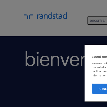
encontrar 
bienvenid
about co
We use cooki
our website.
decline them
information 
cust