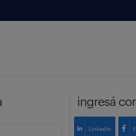
a
ingresá co
LinkedIn