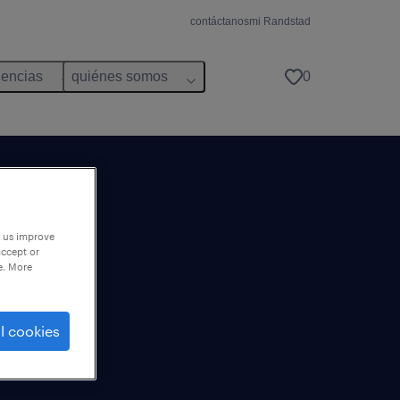
contáctanos
mi Randstad
dencias
quiénes somos
0
tad
p us improve
accept or
e. More
l cookies