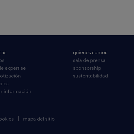
sas
quienes somos
ios
sala de prensa
de expertise
sponsorship
cotización
sustentabilidad
ales
tar información
ookies
mapa del sitio